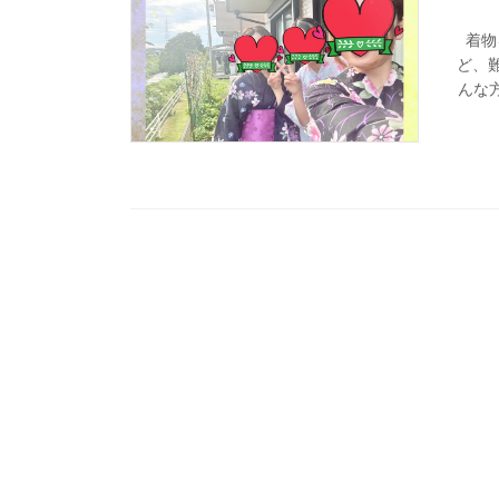
着物
ど、難
んな