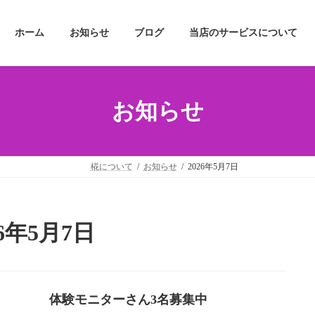
コ
ナ
ン
ビ
ホーム
お知らせ
ブログ
当店のサービスについて
テ
ゲ
ン
ー
ツ
シ
へ
ョ
ス
ン
お知らせ
キ
に
ッ
移
プ
動
椛について
お知らせ
2026年5月7日
26年5月7日
体験モニターさん3名募集中